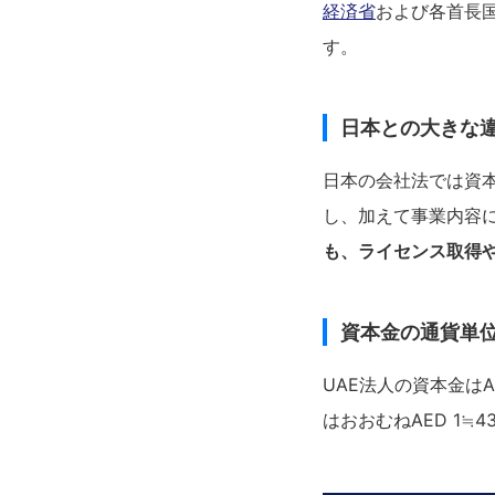
経済省
および各首長
す。
日本との大きな
日本の会社法では資本
し、加えて事業内容
も、ライセンス取得
資本金の通貨単
UAE法人の資本金は
はおおむねAED 1≒4