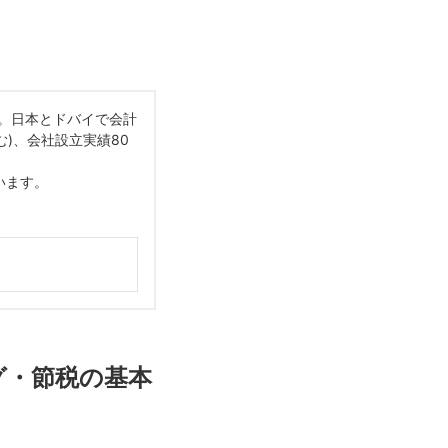
会員。日本とドバイで会計
む)、会社設立実績80
います。
グ・節税の基本