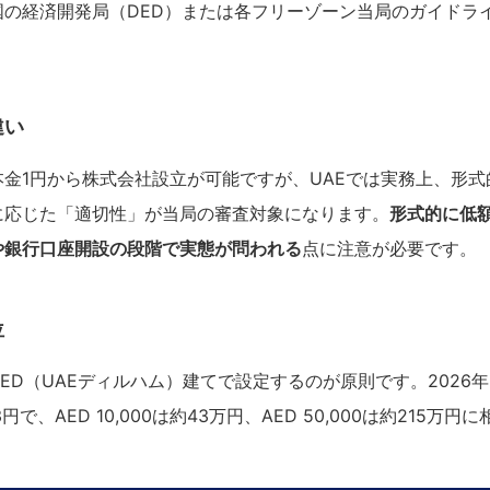
国の経済開発局（DED）または各フリーゾーン当局のガイドラ
違い
金1円から株式会社設立が可能ですが、UAEでは実務上、形
に応じた「適切性」が当局の審査対象になります。
形式的に低
や銀行口座開設の段階で実態が問われる
点に注意が必要です。
位
AED（UAEディルハム）建てで設定するのが原則です。2026
3円で、AED 10,000は約43万円、AED 50,000は約215万