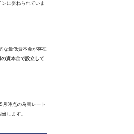
インに委ねられていま
式的な最低資本金が存在
額の資本金で設立して
年5月時点の為替レート
円に相当します。