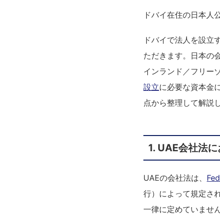
ドバイ在住の日本人
ドバイで法人を設立
ただきます。日本の会
インランド／フリー
設立
に必要な資本金
点から整理して解説
1. UAE会社
UAEの会社法は、
Fed
行）によって規定さ
一律に定めていませ