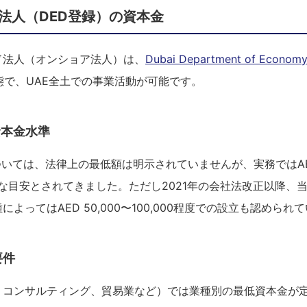
ド法人（DED登録）の資本金
ド法人（オンショア法人）は、
Dubai Department of Econom
態で、UAE全土での事業活動が可能です。
資本金水準
ついては、法律上の最低額は明示されていませんが、実務ではAED 
統的な目安とされてきました。ただし2021年の会社法改正以降、
よってはAED 50,000〜100,000程度での設立も認められ
要件
、コンサルティング、貿易業など）では業種別の最低資本金が