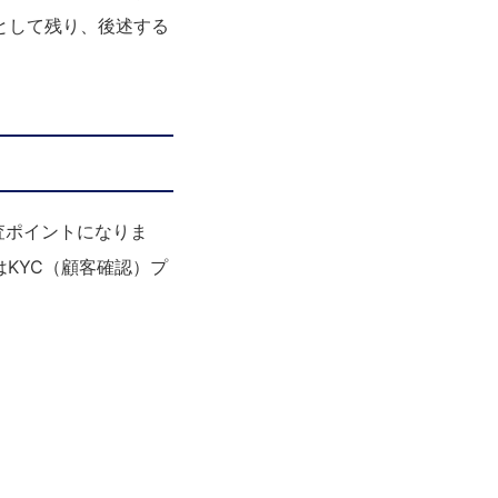
として残り、後述する
査ポイントになりま
KYC（顧客確認）プ