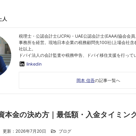
た人
税理士・公認会計士(JCPA)・UAE公認会計士(EAAA)協会
事務所を経営。現地日本企業の税務顧問先100社(上場会社含
社以上。
ドバイ法人の会計監査や税務申告、ドバイ移住支援を行って
linkedin
岡本 信吾
の記事一覧へ
資本金の決め方｜最低額・入金タイミン
更新：2026年7月20日
ブログ