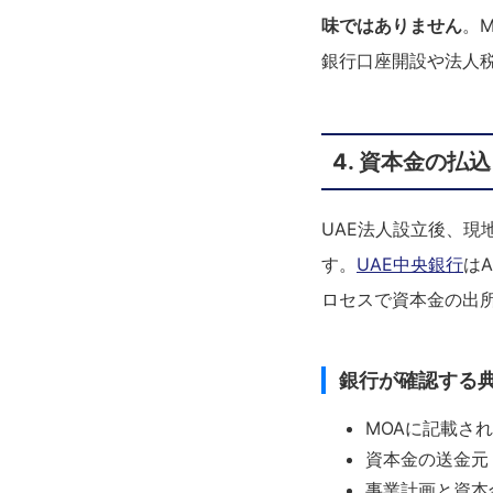
味ではありません
。
銀行口座開設や法人
4. 資本金の払
UAE法人設立後、
す。
UAE中央銀行
は
ロセスで資本金の出
銀行が確認する
MOAに記載さ
資本金の送金元
事業計画と資本