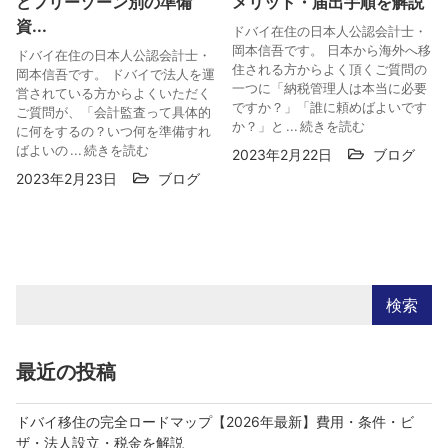
どフリーゾーン別の準備
メリット・届出手順を解説
資...
ドバイ在住の日本人公認会計士・
岡本信吾です。 日本から海外へ移
ドバイ在住の日本人公認会計士・
住される方からよく頂くご質問の
岡本信吾です。 ドバイで法人を運
一つに「納税管理人は本当に必要
営されている方からよくいただく
ですか？」「誰に頼めばよいです
ご質問が、「会計監査って具体的
か？」と ...
続きを読む
に何をするの？いつ何を準備すれ
ばよいの ...
続きを読む
2023年2月22日
ブログ
2023年2月23日
ブログ
検索
最近の投稿
ドバイ移住の完全ロードマップ【2026年最新】費用・条件・ビ
ザ・法人設立・税金を解説