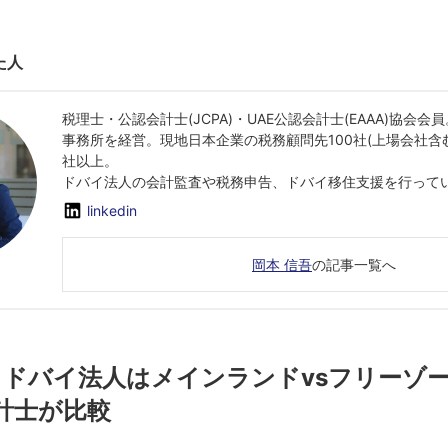
た人
税理士・公認会計士(JCPA)・UAE公認会計士(EAAA)協会
事務所を経営。現地日本企業の税務顧問先100社(上場会社含
社以上。
ドバイ法人の会計監査や税務申告、ドバイ移住支援を行って
linkedin
岡本 信吾
の記事一覧へ
版】ドバイ法人はメインランドvsフリーゾ
計士が比較