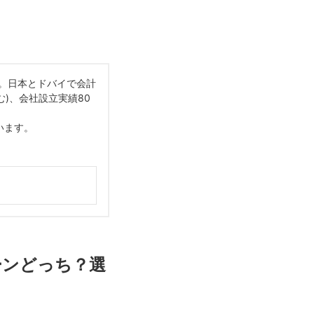
会員。日本とドバイで会計
む)、会社設立実績80
います。
ーンどっち？選