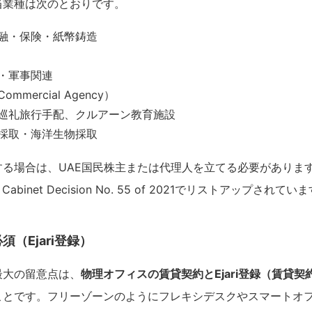
当業種は次のとおりです。
融・保険・紙幣鋳造
・軍事関連
mercial Agency）
巡礼旅行手配、クルアーン教育施設
採取・海洋生物採取
る場合は、UAE国民株主または代理人を立てる必要があります
binet Decision No. 55 of 2021でリストアップされてい
（Ejari登録）
最大の留意点は、
物理オフィスの賃貸契約とEjari登録（賃貸
ことです。フリーゾーンのようにフレキシデスクやスマートオ