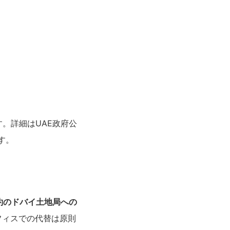
。詳細はUAE政府公
ます。
契約のドバイ土地局への
フィスでの代替は原則