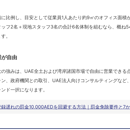
積に比例し、目安として従業員1人あたり約9㎡のオフィス面積
ッフ2名＋現地スタッフ3名の合計6名体制を組むなら、概ね5
ます。
業が自由
の強みは、UAE全土および湾岸諸国市場で自由に営業できる点
ラン、政府機関との取引、UAE法人向けコンサルティングなど
ランド一択になります。
録遅れの罰金10,000AEDを回避する方法｜罰金免除要件と7