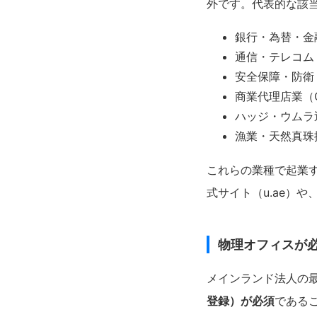
外です。代表的な該
銀行・為替・金
通信・テレコム
安全保障・防衛
商業代理店業（Com
ハッジ・ウムラ
漁業・天然真珠
これらの業種で起業す
式サイト（u.ae）や、Ca
物理オフィスが必須
メインランド法人の
登録）が必須
である