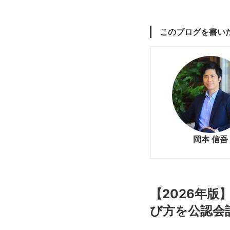
このブログを書い
岡本 信吾
【2026年
び方を公認会