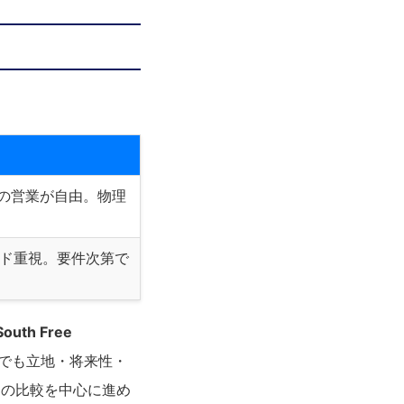
での営業が自由。物理
ード重視。要件次第で
South Free
でも立地・将来性・
ドとの比較を中心に進め