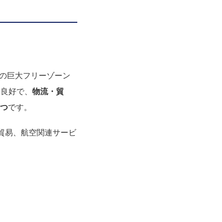
45㎢の巨大フリーゾーン
スも良好で、
物流・貿
とつ
です。
貿易、航空関連サービ