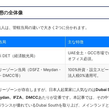
態の全体像
法人は、管轄当局の違いで大きく2つに分かれます。
当局
主な特徴
UAE全土・GCC市場
ai DET（経済観光局）
オフィス必須。
リーゾーン当局（DSFZ・Meydan・
100%外資・設立スピ
A・DMCC等）
法人税0%適用可。
フリーゾーンが存在しますが、日本人起業家に人気なのは
Dubai 
ydan、IFZA、DMCC
あたりが定番です。本記事では、その中
ランスが優れているDubai Southを取り上げ、メインラン