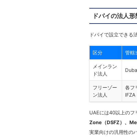
ドバイの法人形
ドバイで設立できる
区分
管轄
メインラン
Dub
ド法人
フリーゾー
各フ
ン法人
IFZ
UAEには40以上の
Zone（DSFZ）、Me
実業向けの汎用性のバ