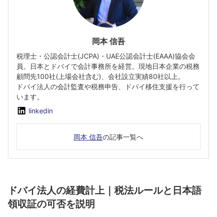
岡本 信吾
税理士・公認会計士(JCPA)・UAE公認会計士(EAAA)協会会
員。日本とドバイで会計事務所を経営。現地日本企業の税務
顧問先100社(上場会社含む)、会社設立実績80社以上。
ドバイ法人の会計監査や税務申告、ドバイ移住支援を行って
います。
linkedin
岡本 信吾
の記事一覧へ
ドバイ法人の経費計上｜税法ルールと日本語
領収証の可否を説明