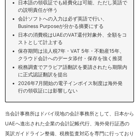
日本語の領収証でも経費化は可能、ただし英語で
の説明責任が伴う
会計ソフトへの入力は必ず英語で行い、
Business Purposeが分かる摘要にする
日本の消費税はUAEのVAT還付対象外、全額をコ
ストとして計上する
保存期間は法人税7年・VAT 5年・不動産15年、
クラウド会計へのデータ添付・保存を強く推奨
税務調査でアラビア語翻訳を要請されたら期限内
に正式認証翻訳を提出
2026年7月開始の電子インボイス制度は海外発
行の領収証には影響しない
当会計事務所はドバイ現地の会計事務所として、日本から
UAEへ進出された企業の会計記帳代行、海外発行証憑の
英訳ガイドライン整備、税務監査対応を専門に行っており