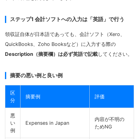
ステップ1 会計ソフトへの入力は「英語」で行う
領収証自体が日本語であっても、会計ソフト（Xero、
QuickBooks、Zoho Booksなど）に入力する際の
Description（摘要欄）は必ず英語で記載
してください。
摘要の悪い例と良い例
区
摘要例
評価
分
悪
内容が不明の
い
Expenses in Japan
ためNG
例