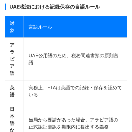
UAE税法における記録保存の言語ルール
対
言語ルール
象
ア
ラ
UAE公用語のため、税務関連書類の原則言
ビ
語
ア
語
英
実務上、FTAは英語での記録・保存を認めて
語
いる
日
本
当局から要請があった場合、アラビア語の
語
正式認証翻訳を期限内に提出する義務
な