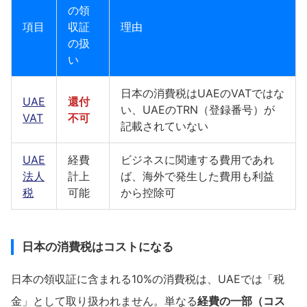
の領
項目
収証
理由
の扱
い
日本の消費税はUAEのVATではな
UAE
還付
い、UAEのTRN（登録番号）が
VAT
不可
記載されていない
UAE
経費
ビジネスに関連する費用であれ
法人
計上
ば、海外で発生した費用も利益
税
可能
から控除可
日本の消費税はコストになる
日本の領収証に含まれる10%の消費税は、UAEでは「税
金」として取り扱われません。単なる
経費の一部（コス