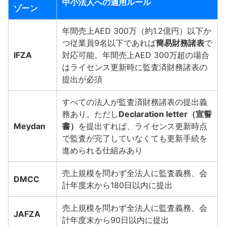
中小法人への適用ルール
ゾーン
年間売上AED 300万（約1.2億円）以下か
つ従業員9名以下であれば
簡易財務諸表
で
IFZA
対応可能。年間売上AED 300万超の場合
はライセンス更新時に監査済財務諸表の
提出が必須
すべての法人が監査済財務諸表の提出義
務あり。ただし
Declaration letter（宣誓
Meydan
書）
を提出すれば、ライセンス更新時点
で監査が完了していなくても更新手続を
進められる仕組みあり
売上規模を問わず全法人に監査義務、会
DMCC
計年度末から180日以内に提出
売上規模を問わず全法人に監査義務、会
JAFZA
計年度末から90日以内に提出