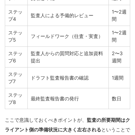
ステッ
1〜2週
監査人による予備的レビュー
プ4
間
ステッ
1〜2週
フィールドワーク（往査・実査）
プ5
間
ステッ
監査人からの質問対応と追加資料
2〜3
プ6
提出
週間
ステッ
ドラフト監査報告書の確認
1週間
プ7
ステッ
最終監査報告書の発行
数日
プ8
ここで意識しておくべきポイントが、
監査の所要期間はク
ライアント側の準備状況に大きく左右される
ということで