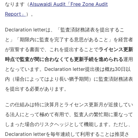
なります（
Alsuwaidi Audit「Free Zone Audit
Report」
）。
Declaration letterは、「監査済財務諸表を提出するこ
と」「期限内に監査を完了する意思があること」を経営者
が宣誓する書面で、これを提出することで
ライセンス更新
時点で監査が間に合わなくても更新手続を進められる
運用
となっています。Declaration letter提出後は概ね30日以
内（場合によってはより長い猶予期間）に監査済財務諸表
を提出する必要があります。
この仕組みは特に決算月とライセンス更新月が近接してい
る法人にとって極めて有用で、監査人の繁忙期に重なって
しまった場合のリスクヘッジとして機能します。ただし、
Declaration letterを毎年連続して利用することは推奨さ