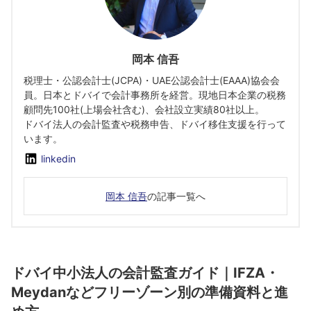
岡本 信吾
税理士・公認会計士(JCPA)・UAE公認会計士(EAAA)協会会
員。日本とドバイで会計事務所を経営。現地日本企業の税務
顧問先100社(上場会社含む)、会社設立実績80社以上。
ドバイ法人の会計監査や税務申告、ドバイ移住支援を行って
います。
linkedin
岡本 信吾
の記事一覧へ
ドバイ中小法人の会計監査ガイド｜IFZA・
Meydanなどフリーゾーン別の準備資料と進