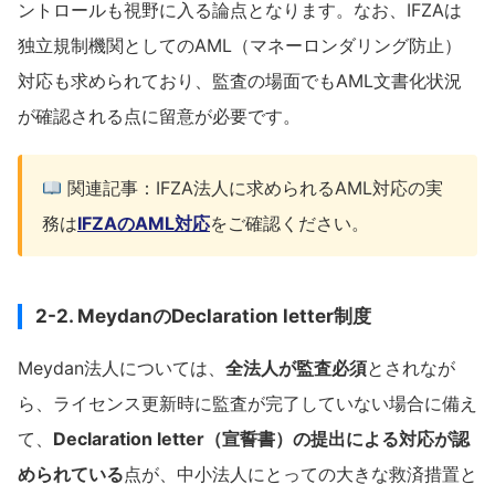
ントロールも視野に入る論点となります。なお、IFZAは
独立規制機関としてのAML（マネーロンダリング防止）
対応も求められており、監査の場面でもAML文書化状況
が確認される点に留意が必要です。
関連記事：IFZA法人に求められるAML対応の実
務は
IFZAのAML対応
をご確認ください。
2-2. MeydanのDeclaration letter制度
Meydan法人については、
全法人が監査必須
とされなが
ら、ライセンス更新時に監査が完了していない場合に備え
て、
Declaration letter（宣誓書）の提出による対応が認
められている
点が、中小法人にとっての大きな救済措置と