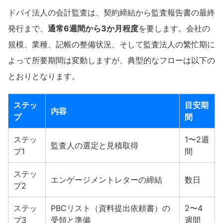
ドバイ法人の会計監査は、契約締結から監査報告書の最終
発行まで、
通常6週間から3か月程度
を要します。会社の
規模、業種、記帳の整備状況、そして監査法人の繁忙期に
よって所要期間は変動しますが、典型的なフローは以下の
とおりとなります。
ステッ
目安期
内容
プ
間
ステッ
1〜2週
監査人の選定と見積取得
プ1
間
ステッ
エンゲージメントレターの締結
数日
プ2
ステッ
PBCリスト（資料提出依頼書）の
2〜4
プ3
受領と準備
週間