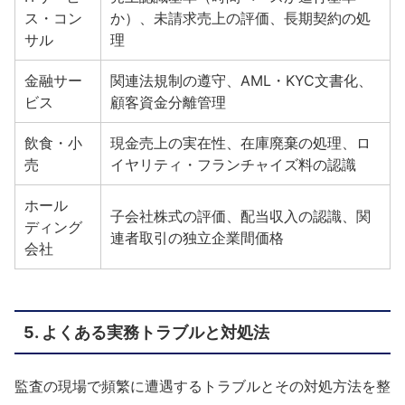
ス・コン
か）、未請求売上の評価、長期契約の処
サル
理
金融サー
関連法規制の遵守、AML・KYC文書化、
ビス
顧客資金分離管理
飲食・小
現金売上の実在性、在庫廃棄の処理、ロ
売
イヤリティ・フランチャイズ料の認識
ホール
子会社株式の評価、配当収入の認識、関
ディング
連者取引の独立企業間価格
会社
5. よくある実務トラブルと対処法
監査の現場で頻繁に遭遇するトラブルとその対処方法を整