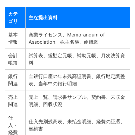
カテ
主な提出資料
ゴリ
基本
商業ライセンス、Memorandum of
情報
Association、株主名簿、組織図
会計
試算表、総勘定元帳、補助元帳、月次決算資
帳簿
料
銀行
全銀行口座の年末残高証明書、銀行勘定調整
関連
表、当年中の銀行明細
売上
売上一覧、請求書サンプル、契約書、未収金
関連
明細、回収状況
仕
仕入先別残高表、未払金明細、経費の証憑、
入・
契約書
経費