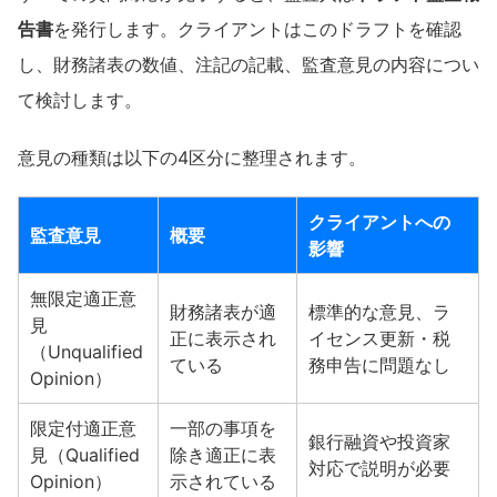
告書
を発行します。クライアントはこのドラフトを確認
し、財務諸表の数値、注記の記載、監査意見の内容につい
て検討します。
意見の種類は以下の4区分に整理されます。
クライアントへの
監査意見
概要
影響
無限定適正意
財務諸表が適
標準的な意見、ラ
見
正に表示され
イセンス更新・税
（Unqualified
ている
務申告に問題なし
Opinion）
限定付適正意
一部の事項を
銀行融資や投資家
見（Qualified
除き適正に表
対応で説明が必要
Opinion）
示されている