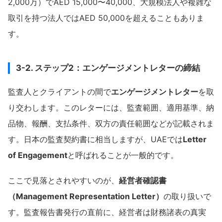
2,000万）でAED 15,000〜40,000、大規模法人や複雑な
取引を持つ法人ではAED 50,000を超えることもありま
す。
3-2. ステップ2：エンゲージメントレターの締結
監査人とクライアントの間で
エンゲージメントレター
を取
り交わします。このレターには、監査範囲、適用基準、納
品物、報酬、支払条件、双方の責任範囲などが記載されま
す。日本の監査契約書に相当しますが、UAEでは
Letter
of Engagement
と呼ばれることが一般的です。
ここで見落とされやすいのが、
経営者確認書
（Management Representation Letter）
の取り扱いで
す。監査報告書発行の直前に、経営者は財務諸表の真実