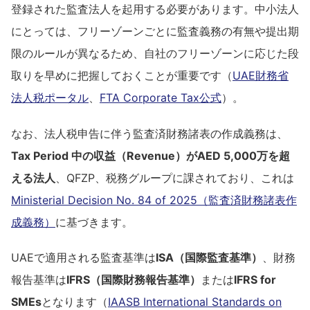
登録された監査法人を起用する必要があります。中小法人
にとっては、フリーゾーンごとに監査義務の有無や提出期
限のルールが異なるため、自社のフリーゾーンに応じた段
取りを早めに把握しておくことが重要です（
UAE財務省
法人税ポータル
、
FTA Corporate Tax公式
）。
なお、法人税申告に伴う監査済財務諸表の作成義務は、
Tax Period 中の収益（Revenue）がAED 5,000万を超
える法人
、QFZP、税務グループに課されており、これは
Ministerial Decision No. 84 of 2025（監査済財務諸表作
成義務）
に基づきます。
UAEで適用される監査基準は
ISA（国際監査基準）
、財務
報告基準は
IFRS（国際財務報告基準）
または
IFRS for
SMEs
となります（
IAASB International Standards on