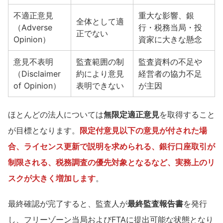
不適正意見
重大な影響、銀
全体として適
（Adverse
行・税務当局・投
正でない
Opinion）
資家に大きな懸念
意見不表明
監査範囲の制
監査資料の不足や
（Disclaimer
約により意見
経営者の協力不足
of Opinion）
表明できない
が主因
ほとんどの法人については
無限定適正意見
を取得すること
が目標となります。
限定付意見以下の意見が付された場
合、ライセンス更新で説明を求められる、銀行口座取引が
制限される、税務調査の優先対象となるなど、実務上のリ
スクが大きく増加します
。
最終確認が完了すると、監査人が
最終監査報告書
を発行
し、フリーゾーン当局およびFTAに提出可能な状態となり