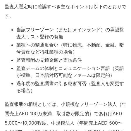
監査人選定時に確認すべき主なポイントは以下のとおりで
す。
当該フリーゾーン（またはメインランド）の承認監
査人リスト登録の有無
業種への精通度合い（特に物流、不動産、金融、暗
号資産など特殊業種の場合）
監査報酬の見積金額と支払条件
監査チームの体制とコミュニケーション言語（英語
が標準、日本語対応可能なファームは限定的）
過年度の監査調書の引き継ぎ可否（監査人を変更す
る場合）
監査報酬の相場としては、小規模なフリーゾーン法人（年
間売上AED 100万未満、取引数が限定的）であればAED
5,000〜10,000程度、中規模法人（年間売上AED 500〜