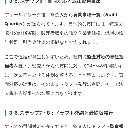
3-5. ステップ6：質問対応と追加資料提出
フィールドワーク後、監査人から
質問事項一覧（Audit
Queries）
が送られてきます。典型的な質問には、特定の
取引の経済実態、関連者取引の独立企業間価格、減損の検
討状況、引当金計上の根拠などが含まれます。
ここで遅延が発生しやすいため、社内に
監査対応の専任担
当者
を置き、監査人からの質問に対して24〜48時間以内
に一次回答を返せる体制を整えることが望ましいです。質
問対応の遅延は、そのままドラフト発行の遅延、そして法
人税申告期限への影響につながります。
3-6. ステップ7・8：ドラフト確認と最終版発行
すべての質問対応が完了すると、監査人は
ドラフト監査報