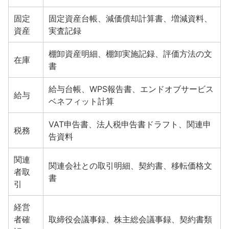
固定
固定資産台帳、減価償却計算書、増減資料、
資産
実査記録
棚卸資産明細、棚卸実施記録、評価方法の文
在庫
書
給与台帳、WPS報告書、エンドオブサービス
給与
ベネフィット計算
VAT申告書、法人税申告書ドラフト、関連申
税務
告資料
関連
関連会社との取引明細、契約書、移転価格文
者取
書
引
経営
者確
取締役会議事録、株主総会議事録、契約書類