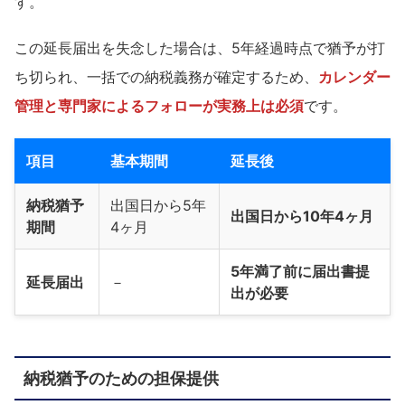
す。
この延長届出を失念した場合は、5年経過時点で猶予が打
ち切られ、一括での納税義務が確定するため、
カレンダー
管理と専門家によるフォローが実務上は必須
です。
項目
基本期間
延長後
納税猶予
出国日から5年
出国日から10年4ヶ月
期間
4ヶ月
5年満了前に届出書提
延長届出
－
出が必要
納税猶予のための担保提供