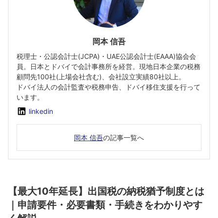
岡本 信吾
税理士・公認会計士(JCPA)・UAE公認会計士(EAAA)協会会
員。日本とドバイで会計事務所を経営。現地日本企業の税務
顧問先100社(上場会社含む)、会社設立実績80社以上。
ドバイ法人の会計監査や税務申告、ドバイ移住支援を行って
います。
linkedin
岡本 信吾
の記事一覧へ
【最大10年延長】出国税の納税猶予制度とは
｜申請要件・必要書類・手続きをわかりやす