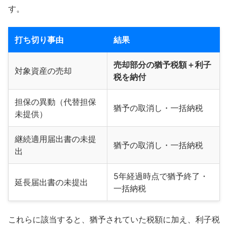
す。
打ち切り事由
結果
売却部分の猶予税額＋利子
対象資産の売却
税を納付
担保の異動（代替担保
猶予の取消し・一括納税
未提供）
継続適用届出書の未提
猶予の取消し・一括納税
出
5年経過時点で猶予終了・
延長届出書の未提出
一括納税
これらに該当すると、猶予されていた税額に加え、利子税