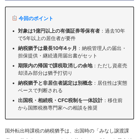
今回のポイント
対象は1億円以上の有価証券等保有者
：過去10年
で5年以上の居住者が要件
納税猶予は最長10年4ヶ月
：納税管理人の届出・
担保提供・継続適用届出書がセット
期限内の帰国で課税取消しの余地
：ただし資産売
却済み部分は猶予打切り
納税猶予と非居住者認定は別概念
：居住性は実態
ベースで判断される
出国税・相続税・CFC税制を一体設計
：移住前
から国際税務専門家への相談を推奨
国外転出時課税の納税猶予は、出国時の「みなし譲渡課