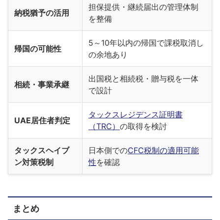
担保提供・継続届出の管理体制
納税猶予の活用
を整備
5～10年以内の帰国で課税取消し
帰国の可能性
の余地あり
出国税と相続税・贈与税を一体
相続・事業承継
で設計
タックスレジデンス証明書
UAE居住者判定
（TRC）
の取得を検討
タックスヘイブ
日本側での
CFC税制の適用可能
ン対策税制
性
を確認
まとめ