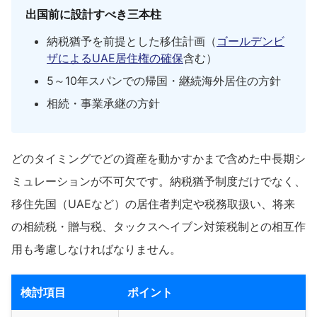
出国前に設計すべき三本柱
納税猶予を前提とした移住計画（
ゴールデンビ
ザによるUAE居住権の確保
含む）
5～10年スパンでの帰国・継続海外居住の方針
相続・事業承継の方針
どのタイミングでどの資産を動かすかまで含めた中長期シ
ミュレーションが不可欠です。納税猶予制度だけでなく、
移住先国（UAEなど）の居住者判定や税務取扱い、将来
の相続税・贈与税、タックスヘイブン対策税制との相互作
用も考慮しなければなりません。
検討項目
ポイント