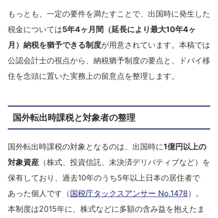
もっとも、一定の要件を満たすことで、出国時に発生した
税金については
5年4ヶ月間（延長により最大10年4ヶ
月）納税を猶予できる制度
が用意されています。本稿では
公認会計士の視点から、納税猶予制度の要点と、ドバイ移
住を念頭に置いた実務上の留意点を整理します。
国外転出時課税と対象者の整理
国外転出時課税の対象となるのは、出国時に
1億円以上の
対象資産
（株式、投資信託、未決済デリバティブなど）を
保有しており、過去10年のうち5年以上日本の居住者で
あった個人です（
国税庁タックスアンサー No.1478
）。
本制度は2015年に、株式などに多額の含み益を抱えたま