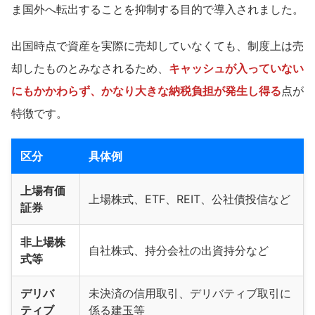
ま国外へ転出することを抑制する目的で導入されました。
出国時点で資産を実際に売却していなくても、制度上は売
却したものとみなされるため、
キャッシュが入っていない
にもかかわらず、かなり大きな納税負担が発生し得る
点が
特徴です。
区分
具体例
上場有価
上場株式、ETF、REIT、公社債投信など
証券
非上場株
自社株式、持分会社の出資持分など
式等
デリバ
未決済の信用取引、デリバティブ取引に
ティブ
係る建玉等