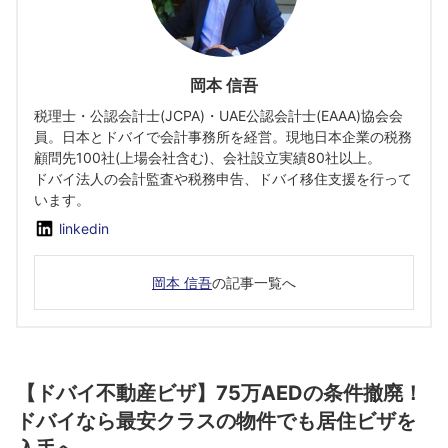
岡本 信吾
税理士・公認会計士(JCPA)・UAE公認会計士(EAAA)協会会
員。日本とドバイで会計事務所を経営。現地日本企業の税務
顧問先100社(上場会社含む)、会社設立実績80社以上。
ドバイ法人の会計監査や税務申告、ドバイ移住支援を行って
います。
linkedin
岡本 信吾
の記事一覧へ
【ドバイ不動産ビザ】75万AEDの条件撤廃！
ドバイなら最安クラスの物件でも居住ビザを