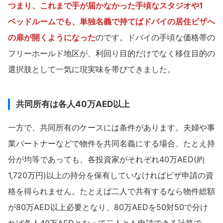
つまり、これまで手が届かなかった手頃なスタジオや1
ベッドルームでも、単独名義で持てばドバイの居住ビザへ
の扉が開くようになった
のです。ドバイの手頃な価格帯の
フリーホールド地区が、利回り目的だけでなく移住目的の
選択肢として一気に現実味を帯びてきました。
共同所有は各人40万AED以上
一方で、共同所有のケースには条件があります。夫婦や事
業パートナーなどで物件を共同名義にする場合、たとえ持
分が均等であっても、各投資家がそれぞれ40万AED(約
1,720万円)以上の持分を保有していなければビザ申請の資
格を得られません。たとえば二人で共有するなら物件総額
が80万AED以上必要となり、80万AEDを50対50で分け
れば各人40万AEDとなって二人とも申請できる計算で