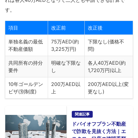
す。
項目
改正前
改正後
単独名義の最低
75万AED(約
下限なし(価格不
不動産価額
3,225万円)
問)
共同所有の持分
明確な下限な
各人40万AED(約
要件
し
1,720万円)以上
10年ゴールデン
200万AED以
200万AED以上(変
ビザ(別制度)
上
更なし)
関連記事
ドバイオフプラン不動産
で詐欺を見抜く方法｜エ