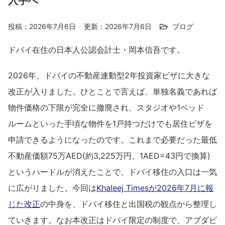
入手へ
投稿：2026年7月6日
更新：2026年7月6日
ブログ
ドバイ在住の日本人公認会計士・岡本信吾です。
2026年、ドバイの不動産連動型2年投資家ビザに大きな
改正が入りました。ひとことで言えば、単独名義であれば
物件価格の下限が完全に撤廃され、スタジオや1ベッド
ルームといった手頃な物件を1戸持つだけでも居住ビザを
申請できるようになったのです。これまで必要だった最低
不動産価額75万AED(約3,225万円、1AED=43円で換算)
というハードルが消えたことで、ドバイ移住の入口は一気
に広がりました。今回は
Khaleej Timesが2026年7月に報
じた改正
の中身を、ドバイ移住と出国税の観点から整理し
ていきます。なお本改正はドバイ限定の制度で、アブダビ