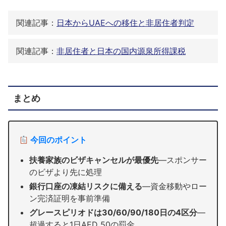
関連記事：
日本からUAEへの移住と非居住者判定
関連記事：
非居住者と日本の国内源泉所得課税
まとめ
今回のポイント
扶養家族のビザキャンセルが最優先
—スポンサー
のビザより先に処理
銀行口座の凍結リスクに備える
—資金移動やロー
ン完済証明を事前準備
グレースピリオドは30/60/90/180日の4区分
—
超過すると1日AED 50の罰金