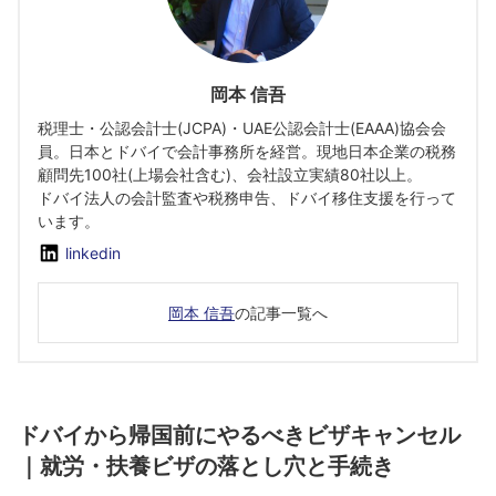
岡本 信吾
税理士・公認会計士(JCPA)・UAE公認会計士(EAAA)協会会
員。日本とドバイで会計事務所を経営。現地日本企業の税務
顧問先100社(上場会社含む)、会社設立実績80社以上。
ドバイ法人の会計監査や税務申告、ドバイ移住支援を行って
います。
linkedin
岡本 信吾
の記事一覧へ
ドバイから帰国前にやるべきビザキャンセル
｜就労・扶養ビザの落とし穴と手続き