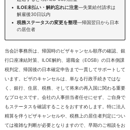
ILOE未払い・解約忘れに注意
—失業給付請求は
解雇後30日以内
税務ステータスの変更を整理
—帰国翌日から日本
の居住者
当会計事務所は、帰国時のビザキャンセル順序の確認、銀
行口座凍結対策、ILOE解約、退職金（EOSB）の日本側課
税判定、帰国後の日本確定申告まで一貫してサポートして
います。ビザのキャンセルは、単なる行政手続きではな
く、銀行、住居、税務、そして将来の再入国に関わる重要
なプロセスです。会社の人事担当者任せにせず、ご自身で
もステータスを確認することをおすすめします。特に法人
精算を伴うビザキャンセルや、税務上の居住者判定につい
ては複雑な判断が必要となりますので、早期のご相談をお