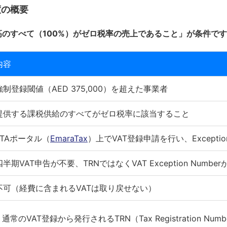
度の概要
のすべて（100%）がゼロ税率の売上であること」が条件で
内容
強制登録閾値（AED 375,000）を超えた事業者
提供する課税供給のすべてがゼロ税率に該当すること
FTAポータル（
EmaraTax
）上でVAT登録申請を行い、Excepti
四半期VAT申告が不要、TRNではなくVAT Exception Numbe
不可（経費に含まれるVATは取り戻せない）
のVAT登録から発行されるTRN（Tax Registration Num