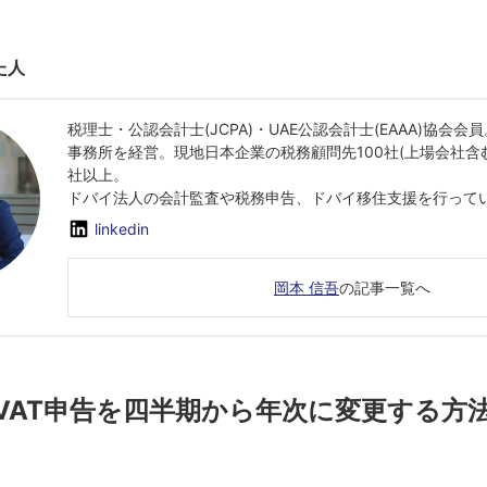
た人
税理士・公認会計士(JCPA)・UAE公認会計士(EAAA)協会
事務所を経営。現地日本企業の税務顧問先100社(上場会社含
社以上。
ドバイ法人の会計監査や税務申告、ドバイ移住支援を行って
linkedin
岡本 信吾
の記事一覧へ
VAT申告を四半期から年次に変更する方