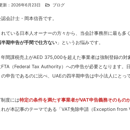
更新：2026年6月23日
ブログ
公認会計士・岡本信吾です。
されている日本人オーナーの方々から、当会計事務所に最も多
の四半期申告が手間で仕方ない
」というお悩みです。
、年間課税売上がAED 375,000を超えた事業者は強制登録の
A（Federal Tax Authority）への申告が必要となりま
）の申告であるのに比べ、UAEの四半期申告は中小法人にとっ
T制度には
特定の条件を満たす事業者がVAT申告義務そのもの
記事のテーマである「VAT免除申請（Exception from VAT 