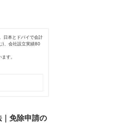
会員。日本とドバイで会計
む)、会社設立実績80
います。
法｜免除申請の