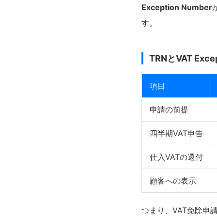
Exception Number
す。
TRNとVAT Exce
項目
申請の前提
四半期VAT申告
仕入VATの還付
顧客への表示
つまり、VAT免除申