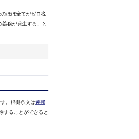
上のほぼ全てがゼロ税
告の義務が発生する、と
です。根拠条文は
連邦
免除することができると