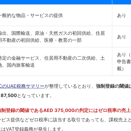
一般的な物品・サービスの提供
あり
輸出、国際輸送、原油・天然ガスの初回供給、住居
あり
用不動産の初回供給、医療・教育の一部
あり（
特定の金融サービス、住居用不動産の二次供給、土
申告書
地、国内旅客輸送
載）
CのUAE税務サマリー
が整理しているとおり、
強制登録の閾値はA
7,500
となっています。
強制登録の閾値であるAED 375,000の判定にはゼロ税率の売
ービス提供などゼロ税率に該当する取引であっても、課税売上
はVAT登録義務が発生します。