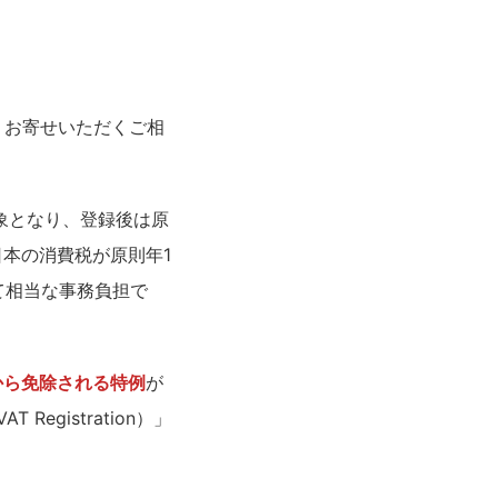
くお寄せいただくご相
対象となり、登録後は原
す。日本の消費税が原則年1
て相当な事務負担で
から免除される特例
が
Registration）」