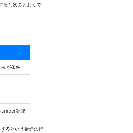
すると次のとおりで
のみが条件
 Number記載
にする
という構造の特