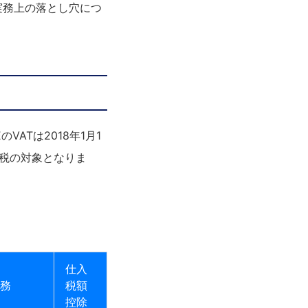
実務上の落とし穴につ
ATは2018年1月1
税の対象となりま
仕入
務
税額
控除