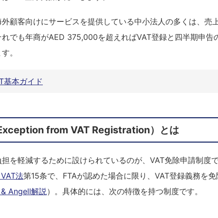
海外顧客向けにサービスを提供している中小法人の多くは、売
れでも年商がAED 375,000を超えればVAT登録と四半期申
ます。
VAT基本ガイド
eption from VAT Registration）とは
負担を軽減するために設けられているのが、VAT免除申請制度
VAT法
第15条で、FTAが認めた場合に限り、VAT登録義務を
i & Angell解説
）。具体的には、次の特徴を持つ制度です。