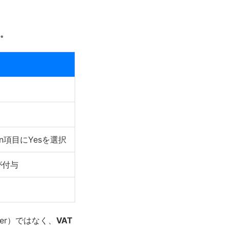
す。
on項目にYesを選択
rが付与
ber）ではなく、
VAT