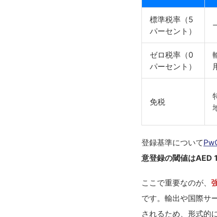
標準税率（5
パーセント）
ゼロ税率（0
パーセント）
免税
登録基準について
Pw
意登録の閾値はAED 18
ここで重要なのが、
です。輸出や国際サ
されるため、形式的に