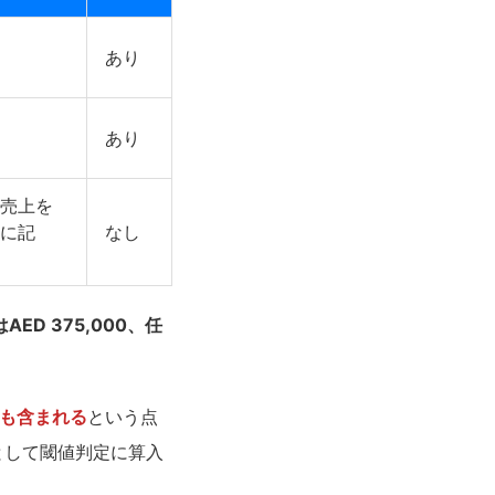
あり
あり
売上を
に記
なし
ED 375,000、任
上も含まれる
という点
として閾値判定に算入