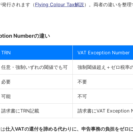
が発行されます（
Flying Colour Tax解説
）。両者の違いを整理
ption Numberの違い
TRN
VAT Exception Number
任意・強制いずれの閾値でも可
強制閾値超え＋ゼロ税率
必要
不要
可能
不可
請求書にTRN記載
請求書にVAT Exception
請は
仕入VATの還付を諦める代わりに、申告事務の負担をゼロ